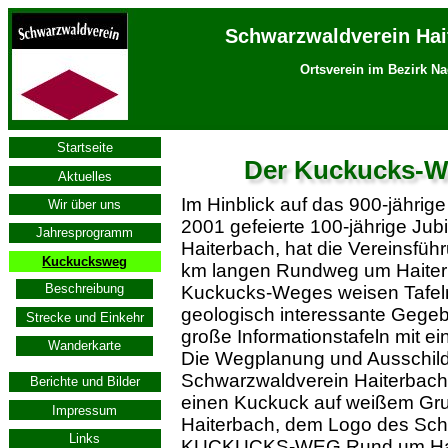
Schwarzwaldverein Hait
Ortsverein im Bezirk Na
Startseite
Der Kuckucks-W
Aktuelles
Im Hinblick auf das 900-jährig
Wir über uns
2001 gefeierte 100-jährige Ju
Jahresprogramm
Haiterbach, hat die Vereinsfü
Kuckucksweg
km langen Rundweg um Haiterb
Beschreibung
Kuckucks-Weges weisen Tafeln 
geologisch interessante Gegeben
Strecke und Einkehr
große Informationstafeln mit ei
Wanderkarte
Die Wegplanung und Ausschild
Schwarzwaldverein Haiterbach
Berichte und Bilder
einen Kuckuck auf weißem Gru
Impressum
Haiterbach, dem Logo des Schw
Links
KUCKUCKS-WEG Rund um Hai